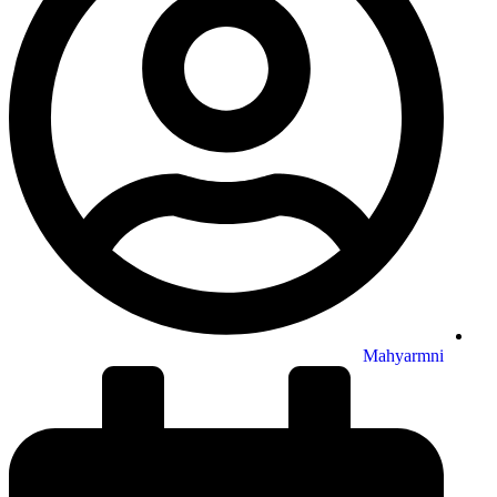
Mahyarmni