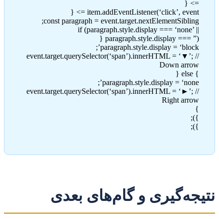
=> {
item.addEventListener(‘click’, event => {
const paragraph = event.target.nextElementSibling;
if (paragraph.style.display === ‘none’ ||
paragraph.style.display === ”) {
paragraph.style.display = ‘block’;
event.target.querySelector(‘span’).innerHTML = ‘▼’; //
Down arrow
} else {
paragraph.style.display = ‘none’;
event.target.querySelector(‘span’).innerHTML = ‘►’; //
Right arrow
}
});
});
نتیجه‌گیری و گام‌های بعدی