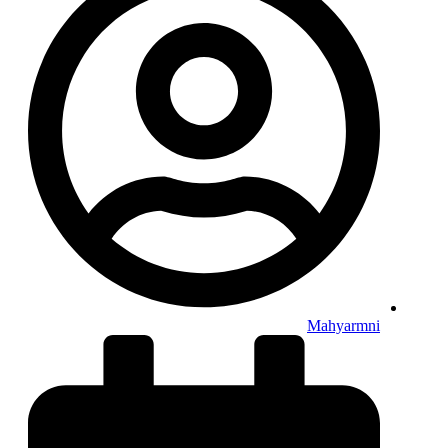
Mahyarmni