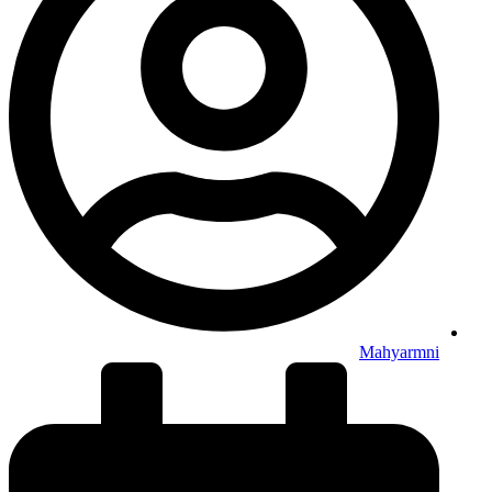
Mahyarmni