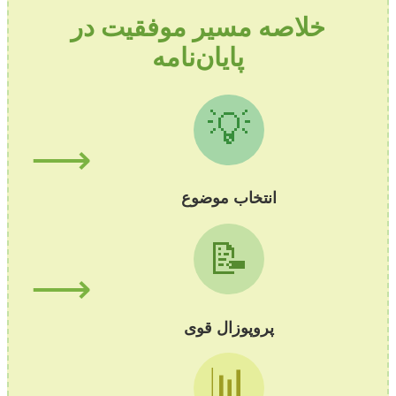
خلاصه مسیر موفقیت در
پایان‌نامه
💡
⟶
انتخاب موضوع
📝
⟶
پروپوزال قوی
📊