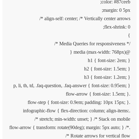
color: #87ceeb;
margin: 0 5px;
align-self: center; /* Vertically center arrows */
flex-shrink: 0;
}
/* Media Queries for responsiveness */
@media (max-width: 768px) {
h1 { font-size: 2em; }
h2 { font-size: 1.5em; }
h3 { font-size: 1.2em; }
p, li, th, td, .faq-question, .faq-answer { font-size: 0.95em; }
.flow-arrow { font-size: 1.5em; }
.flow-step { font-size: 0.9em; padding: 10px 15px; }
.infographic-flow { flex-direction: column; align-items:
stretch; min-width: unset; } /* Stack on mobile */
.flow-arrow { transform: rotate(90deg); margin: 5px auto; } /*
Rotate arrows for vertical flow */