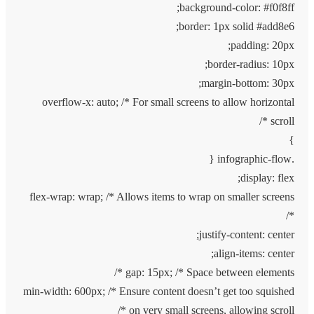
background-color: #f0f8ff;
border: 1px solid #add8e6;
padding: 20px;
border-radius: 10px;
margin-bottom: 30px;
overflow-x: auto; /* For small screens to allow horizontal
scroll */
}
.infographic-flow {
display: flex;
flex-wrap: wrap; /* Allows items to wrap on smaller screens
*/
justify-content: center;
align-items: center;
gap: 15px; /* Space between elements */
min-width: 600px; /* Ensure content doesn’t get too squished
on very small screens, allowing scroll */