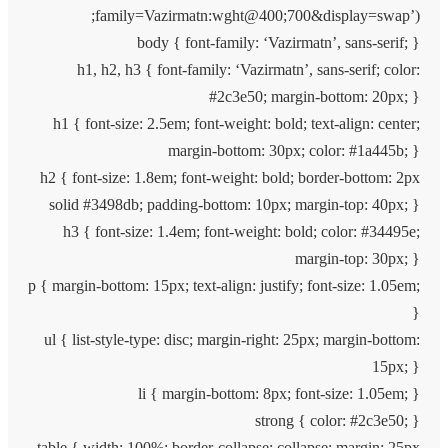
family=Vazirmatn:wght@400;700&display=swap’);
body { font-family: ‘Vazirmatn’, sans-serif; }
h1, h2, h3 { font-family: ‘Vazirmatn’, sans-serif; color:
#2c3e50; margin-bottom: 20px; }
h1 { font-size: 2.5em; font-weight: bold; text-align: center;
margin-bottom: 30px; color: #1a445b; }
h2 { font-size: 1.8em; font-weight: bold; border-bottom: 2px
solid #3498db; padding-bottom: 10px; margin-top: 40px; }
h3 { font-size: 1.4em; font-weight: bold; color: #34495e;
margin-top: 30px; }
p { margin-bottom: 15px; text-align: justify; font-size: 1.05em;
}
ul { list-style-type: disc; margin-right: 25px; margin-bottom:
15px; }
li { margin-bottom: 8px; font-size: 1.05em; }
strong { color: #2c3e50; }
table { width: 100%; border-collapse: collapse; margin: 25px