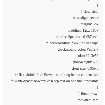
}
.flow-step {
text-align: center;
margin: 5px;
padding: 12px 18px;
border: 2px dashed #87ceeb;
border-radius: 25px; /* Pill shape */
background-color: #e0f2f7;
color: #2c3e50;
font-weight: 600;
font-size: 0.95em;
flex-shrink: 0; /* Prevent shrinking below content size */
white-space: nowrap; /* Keep text on one line if possible */
}
.flow-arrow {
font-size: 2em;