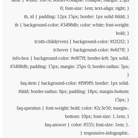
0; font-size: 1em; text-align: right; }
th, td { padding: 12px 15px; border: 1px solid #ddd; }
th { background-color: #3498db; color: white; font-weight:
bold; }
tr:nth-child(even) { background-color: #f2f2f2; }
tr:hover { background-color: #e6f7ff; }
.info-box { background-color: #e8f7ff; border-left: 5px solid
#3498db; padding: 15px; margin: 25px 0; border-radius: 5px;
}
.faq-item { background-color: #f9f9f9; border: 1px solid
#ddd; border-radius: 8px; padding: 18px; margin-bottom:
15px; }
.faq-question { font-weight: bold; color: #2c3e50; margin-
bottom: 10px; font-size: 1.1em; }
.faq-answer { color: #555; font-size: 1em; }
.responsive-infographic {