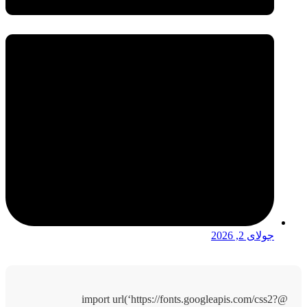
جولای 2, 2026
@import url(‘https://fonts.googleapis.com/css2?