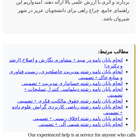
بردارند و اثری با ارزش علمی بالا ارائه دهند. امیدواریم این
راهنمای جامع، چراغ راهی برای دانشجویان عزیز در شهر
شیروان باشد.
مطالب مرتبط:
انجام پایان نامه در میبد + مشاوره، نگارش و اصلاح [ارشد
و دکتری]
انجام پایان نامه رشته مدیریت حاصلخیزی، زیست فناوری
و منابع خاک + تضمینی
انجام پایان نامه رشته حسابداری مدیریت + تضمینی
انجام پایان نامه رشته دیپلماسی کنترل تسلیحات +
تضمینی
انجام پایان نامه رشته حقوق مالکیت فکری + تضمینی
انجام پایان نامه رشته ریاضی کاربردی گرایش علوم داده
+ تضمینی
انجام پایان نامه رشته اخلاق زیستی + تضمینی
انجام پایان نامه رشته شیمی آلی + تضمینی
Our experienced help is at service for anyone who calls