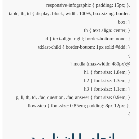
.responsive-infographic { padding: 15px; }
table, th, td { display: block; width: 100%; box-sizing: border-
box; }
th { text-align: center; }
td { text-align: right; border-bottom: none; }
td:last-child { border-bottom: 1px solid #ddd; }
}
@media (max-width: 480px) {
h1 { font-size: 1.8em; }
h2 { font-size: 1.3em; }
h3 { font-size: 1.1em; }
p, li, th, td, .faq-question, .faq-answer { font-size: 0.9em; }
.flow-step { font-size: 0.85em; padding: 8px 12px; }
}