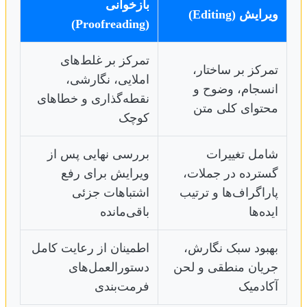
بازخوانی
ویرایش (Editing)
(Proofreading)
تمرکز بر غلط‌های
تمرکز بر ساختار،
املایی، نگارشی،
انسجام، وضوح و
نقطه‌گذاری و خطاهای
محتوای کلی متن
کوچک
شامل تغییرات
بررسی نهایی پس از
گسترده در جملات،
ویرایش برای رفع
پاراگراف‌ها و ترتیب
اشتباهات جزئی
ایده‌ها
باقی‌مانده
بهبود سبک نگارش،
اطمینان از رعایت کامل
جریان منطقی و لحن
دستورالعمل‌های
آکادمیک
فرمت‌بندی