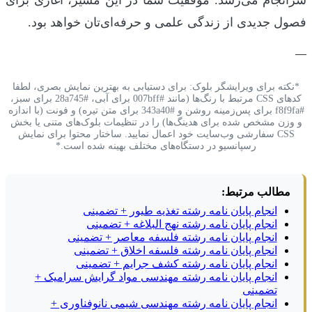
سرانجام می‌رسد. موفقیت شما در این مسیر، آغازی برای
فصول جدیدی از زندگی علمی و حرفه‌ای‌تان خواهد بود.
—
*نکته برای ویرایشگر بلوک: برای دستیابی به بهترین نمایش بصری، لطفا
کدهای CSS مرتبط با رنگ‌ها (مانند #007bff برای آبی، #28a745 برای سبز،
#f8f9fa برای پس‌زمینه روشن و #343a40 برای متن تیره) و فونت (با اندازه
و وزن مشخص شده برای هدینگ‌ها) را در تنظیمات بلوک‌های متنی یا بخش
CSS سفارشی وب‌سایت خود اعمال نمایید. ساختار محتوا برای نمایش
رسپانسیو در دستگاه‌های مختلف بهینه شده است.*
مطالب مرتبط:
انجام پایان نامه رشته تغذیه طیور + تضمینی
انجام پایان نامه رشته نهج البلاغه + تضمینی
انجام پایان نامه رشته فلسفه معاصر + تضمینی
انجام پایان نامه رشته فلسفه اخلاق + تضمینی
انجام پایان نامه رشته کشف جرایم + تضمینی
انجام پایان نامه رشته مهندسی مواد گرایش سرامیک +
تضمینی
انجام پایان نامه رشته مهندسی شیمی نانوفناوری +