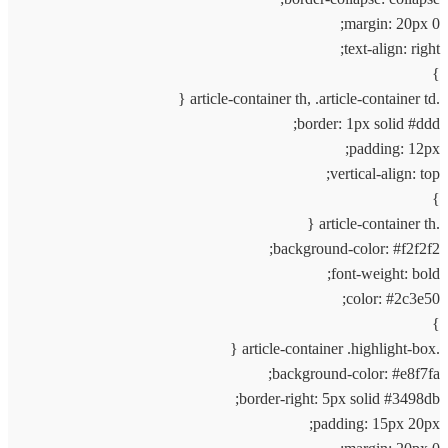
margin: 20px 0;
text-align: right;
}
.article-container th, .article-container td {
border: 1px solid #ddd;
padding: 12px;
vertical-align: top;
}
.article-container th {
background-color: #f2f2f2;
font-weight: bold;
color: #2c3e50;
}
.article-container .highlight-box {
background-color: #e8f7fa;
border-right: 5px solid #3498db;
padding: 15px 20px;