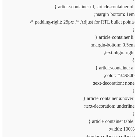
.article-container ul, .article-container ol {
margin-bottom: 1em;
padding-right: 25px; /* Adjust for RTL bullet points */
}
.article-container li {
margin-bottom: 0.5em;
text-align: right;
}
.article-container a {
color: #3498db;
text-decoration: none;
}
.article-container a:hover {
text-decoration: underline;
}
.article-container table {
width: 100%;
border-collapse: collapse;