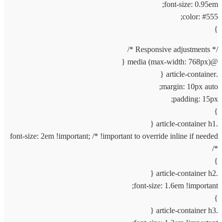
font-size: 0.95em;
color: #555;
}
/* Responsive adjustments */
@media (max-width: 768px) {
.article-container {
margin: 10px auto;
padding: 15px;
}
.article-container h1 {
font-size: 2em !important; /* !important to override inline if needed
*/
}
.article-container h2 {
font-size: 1.6em !important;
}
.article-container h3 {