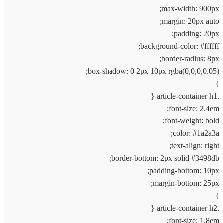
max-width: 900px;
margin: 20px auto;
padding: 20px;
background-color: #ffffff;
border-radius: 8px;
box-shadow: 0 2px 10px rgba(0,0,0,0.05);
}
.article-container h1 {
font-size: 2.4em;
font-weight: bold;
color: #1a2a3a;
text-align: right;
border-bottom: 2px solid #3498db;
padding-bottom: 10px;
margin-bottom: 25px;
}
.article-container h2 {
font-size: 1.8em;