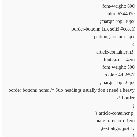
font-weight: 600;
color: #34495e;
margin-top: 30px;
border-bottom: 1px solid #cceeff;
padding-bottom: 5px;
}
.article-container h3 {
font-size: 1.4em;
font-weight: 500;
color: #4b657f;
margin-top: 25px;
border-bottom: none; /* Sub-headings usually don’t need a heavy
border */
}
.article-container p {
margin-bottom: 1em;
text-align: justify;
}