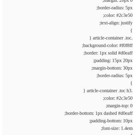
margin: 20px 0;
border-radius: 5px;
color: #2c3e50;
text-align: justify;
}
.article-container .toc {
background-color: #f0f8ff;
border: 1px solid #d0eaff;
padding: 15px 20px;
margin-bottom: 30px;
border-radius: 5px;
}
.article-container .toc h3 {
color: #2c3e50;
margin-top: 0;
border-bottom: 1px dashed #d0eaff;
padding-bottom: 10px;
font-size: 1.4em;