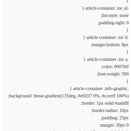
}
.article-container .toc ul {
list-style: none;
padding-right: 0;
}
.article-container .toc li {
margin-bottom: 8px;
}
.article-container .toc a {
color: #007bff;
font-weight: 500;
}
.article-container .info-graphic {
background: linear-gradient(135deg, #e0f2f7 0%, #cceeff 100%);
border: 1px solid #aaddff;
border-radius: 10px;
padding: 25px;
margin: 30px 0;