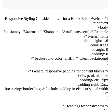
/* Responsive Styling Considerations – for a Block Editor/Website
context */
body {
font-family: ‘Vazirmatn’, ‘Shabnam’, ‘Arial’, sans-serif; /* Example
Persian fonts */
line-height: 1.6;
color: #333;
margin: 0;
padding: 0;
background-color: #ffffff; /* Clean background */
}
/* General responsive padding for content blocks */
div, p, ul, ol, table {
padding-left: 15px;
padding-right: 15px;
box-sizing: border-box; /* Include padding in element’s total width
*/
}
/* Headings responsiveness */