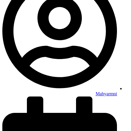
Mahyarmni