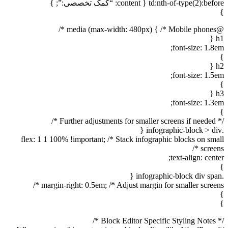
td:nth-of-type(2):before { content: “کمک تخصصی:”; }
}
@media (max-width: 480px) { /* Mobile phones */
h1 {
font-size: 1.8em;
}
h2 {
font-size: 1.5em;
}
h3 {
font-size: 1.3em;
}
/* Further adjustments for smaller screens if needed */
.infographic-block > div {
flex: 1 1 100% !important; /* Stack infographic blocks on small
screens */
text-align: center;
}
.infographic-block div span {
margin-right: 0.5em; /* Adjust margin for smaller screens */
}
}
/* Block Editor Specific Styling Notes */