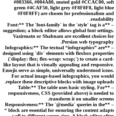
#003366, #004A80, muted gold #CCAC00, soft
green #4CAF50, light grey #F8F8F8, light blue
#F0F8FF) are chosen for professionalism and
readability.
– **Font:** The `font-family` in the `style` tag is a
suggestion; a block editor allows global font settings.
Vazirmatn or Shabnam are excellent choices for
Persian web typography.
– **Infographics:** The textual “infographics” are
designed using `div` elements with flexbox properties
(`display: flex; flex-wrap: wrap;`) to create a card-
like layout that is visually appealing and responsive.
Emojis serve as simple, universally understood icons.
For actual image-based infographics, you would
replace these descriptive blocks with image uploads.
– **Table:** The table uses basic styling. For
responsiveness, CSS (provided above) is needed to
transform it on smaller screens.
– **Responsiveness:** The `@media` queries in the
“ block are essential for ensuring the content adapts
well to different screen sizes. A block editor often