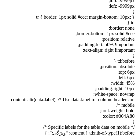
top: -9999px;
left: -9999px;
}
tr { border: 1px solid #ccc; margin-bottom: 10px; }
td {
border: none;
border-bottom: 1px solid #eee;
position: relative;
padding-left: 50% !important;
text-align: right !important;
}
td:before {
position: absolute;
top: 6px;
left: 6px;
width: 45%;
padding-right: 10px;
white-space: nowrap;
content: attr(data-label); /* Use data-label for column headers on
mobile */
font-weight: bold;
color: #004A80;
}
/* Specific labels for the table data on mobile */
td:nth-of-type(1):before { content: “ویژگی:”; }