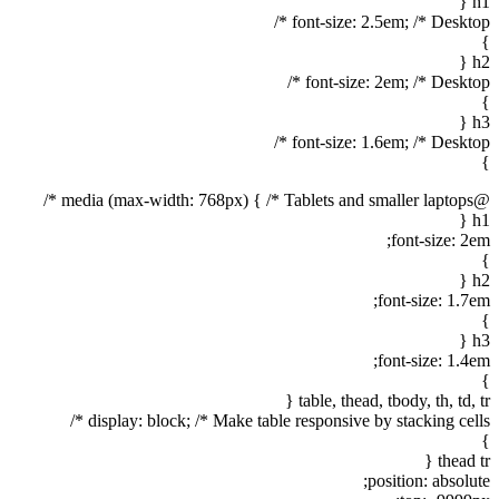
h1 {
font-size: 2.5em; /* Desktop */
}
h2 {
font-size: 2em; /* Desktop */
}
h3 {
font-size: 1.6em; /* Desktop */
}
@media (max-width: 768px) { /* Tablets and smaller laptops */
h1 {
font-size: 2em;
}
h2 {
font-size: 1.7em;
}
h3 {
font-size: 1.4em;
}
table, thead, tbody, th, td, tr {
display: block; /* Make table responsive by stacking cells */
}
thead tr {
position: absolute;