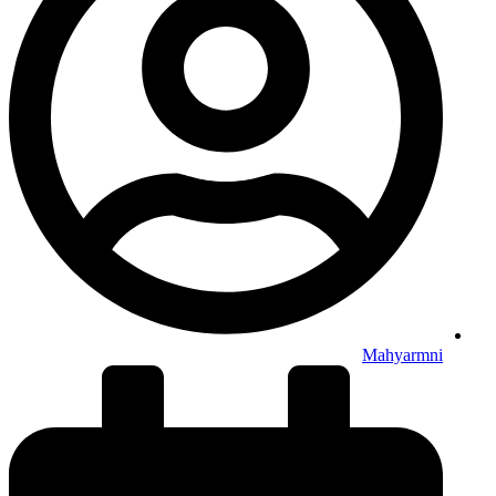
Mahyarmni