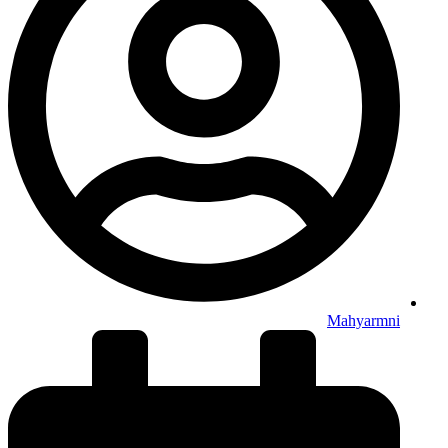
Mahyarmni