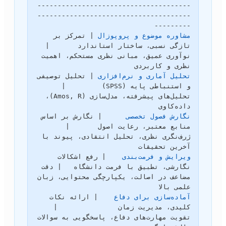
--------------------------------------
--------------------------------------
---------

مشاوره موضوع و پروپوزال
 | تمرکز بر 
تازگی نسبی، ساختار استاندارد       | 
نوآوری عمیق، مبانی نظری مستحکم، اهمیت 
نظری و کاربردی

تحلیل آماری و نرم‌افزاری
 | تحلیل توصیفی 
و استنباطی پایه (SPSS)         | 
تحلیل‌های پیشرفته، مدل‌سازی (Amos, R)، 
داده‌کاوی

نگارش فصول تخصصی
      | نگارش بر اساس 
منابع معتبر، رعایت اصول       | 
ژرف‌نگری نظری، تحلیل انتقادی، پیوند با 
آخرین تحقیقات

ویرایش و فرمت‌بندی
    | رفع اشکالات 
نگارشی، تطبیق با فرمت دانشگاه   | دقت 
مضاعف در اصالت، یکپارچگی محتوایی، زبان 
علمی بالا

آماده‌سازی برای دفاع
    | ارائه نکات 
کلیدی، مدیریت زمان               | 
تقویت مهارت‌های دفاع، پاسخگویی به سوالات 