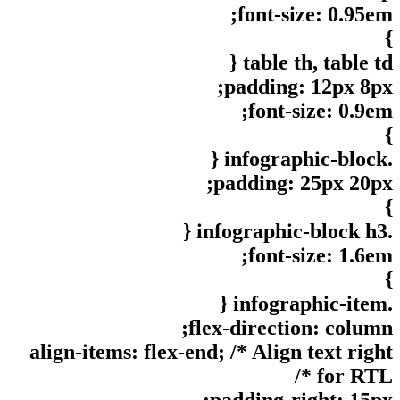
font-size: 0.95em;
}
table th, table td {
padding: 12px 8px;
font-size: 0.9em;
}
.infographic-block {
padding: 25px 20px;
}
.infographic-block h3 {
font-size: 1.6em;
}
.infographic-item {
flex-direction: column;
align-items: flex-end; /* Align text right
for RTL */