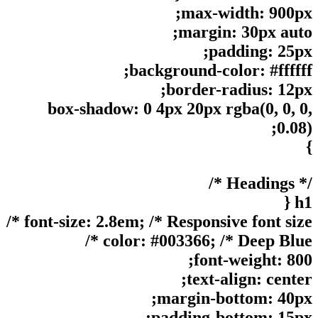
max-width: 900px;
margin: 30px auto;
padding: 25px;
background-color: #ffffff;
border-radius: 12px;
box-shadow: 0 4px 20px rgba(0, 0, 0,
0.08);
}
/* Headings */
h1 {
font-size: 2.8em; /* Responsive font size */
color: #003366; /* Deep Blue */
font-weight: 800;
text-align: center;
margin-bottom: 40px;
padding-bottom: 15px;