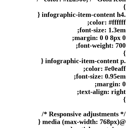
}
.infographic-item-content h4 {
color: #ffffff;
font-size: 1.3em;
margin: 0 0 8px 0;
font-weight: 700;
}
.infographic-item-content p {
color: #e0eaff;
font-size: 0.95em;
margin: 0;
text-align: right;
}
/* Responsive adjustments */
@media (max-width: 768px) {