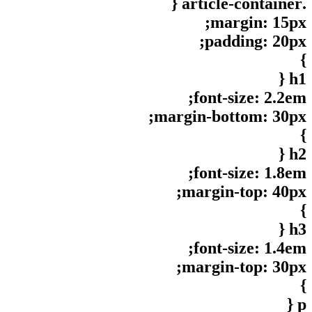
.article-container {
margin: 15px;
padding: 20px;
}
h1 {
font-size: 2.2em;
margin-bottom: 30px;
}
h2 {
font-size: 1.8em;
margin-top: 40px;
}
h3 {
font-size: 1.4em;
margin-top: 30px;
}
p {