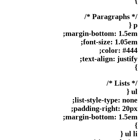
}
/* Paragraphs */
p {
margin-bottom: 1.5em;
font-size: 1.05em;
color: #444;
text-align: justify;
}
/* Lists */
ul {
list-style-type: none;
padding-right: 20px;
margin-bottom: 1.5em;
}
ul li {