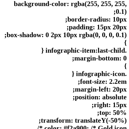
background-color: rgba(255, 255, 255,
0.1);
border-radius: 10px;
padding: 15px 20px;
box-shadow: 0 2px 10px rgba(0, 0, 0, 0.1);
}
.infographic-item:last-child {
margin-bottom: 0;
}
.infographic-icon {
font-size: 2.2em;
margin-left: 20px;
position: absolute;
right: 15px;
top: 50%;
transform: translateY(-50%);
color: #f2a900; /* Gold icon */