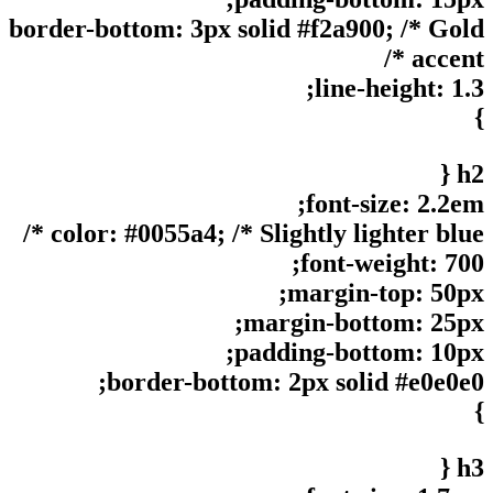
border-bottom: 3px solid #f2a900; /* Gold
accent */
line-height: 1.3;
}
h2 {
font-size: 2.2em;
color: #0055a4; /* Slightly lighter blue */
font-weight: 700;
margin-top: 50px;
margin-bottom: 25px;
padding-bottom: 10px;
border-bottom: 2px solid #e0e0e0;
}
h3 {