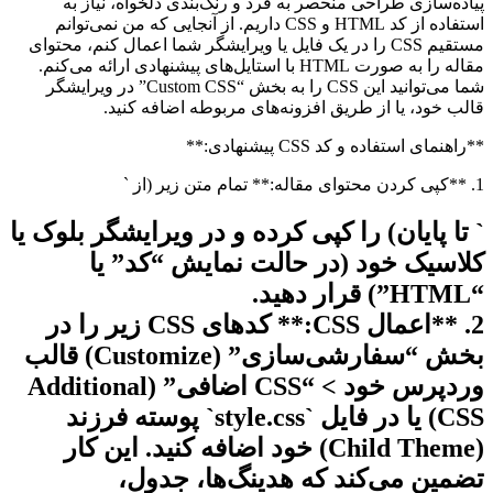
پیاده‌سازی طراحی منحصر به فرد و رنگ‌بندی دلخواه، نیاز به
استفاده از کد HTML و CSS داریم. از آنجایی که من نمی‌توانم
مستقیم CSS را در یک فایل یا ویرایشگر شما اعمال کنم، محتوای
مقاله را به صورت HTML با استایل‌های پیشنهادی ارائه می‌کنم.
شما می‌توانید این CSS را به بخش “Custom CSS” در ویرایشگر
قالب خود، یا از طریق افزونه‌های مربوطه اضافه کنید.
**راهنمای استفاده و کد CSS پیشنهادی:**
1. **کپی کردن محتوای مقاله:** تمام متن زیر (از `
` تا پایان) را کپی کرده و در ویرایشگر بلوک یا
کلاسیک خود (در حالت نمایش “کد” یا
“HTML”) قرار دهید.
2. **اعمال CSS:** کدهای CSS زیر را در
بخش “سفارشی‌سازی” (Customize) قالب
وردپرس خود > “CSS اضافی” (Additional
CSS) یا در فایل `style.css` پوسته فرزند
(Child Theme) خود اضافه کنید. این کار
تضمین می‌کند که هدینگ‌ها، جدول،