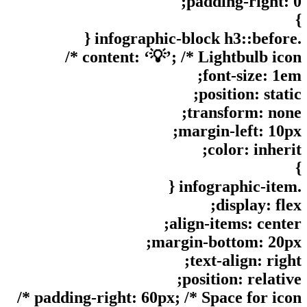
padding-right: 0;
}
.infographic-block h3::before {
content: ‘💡’; /* Lightbulb icon */
font-size: 1em;
position: static;
transform: none;
margin-left: 10px;
color: inherit;
}
.infographic-item {
display: flex;
align-items: center;
margin-bottom: 20px;
text-align: right;
position: relative;
padding-right: 60px; /* Space for icon */