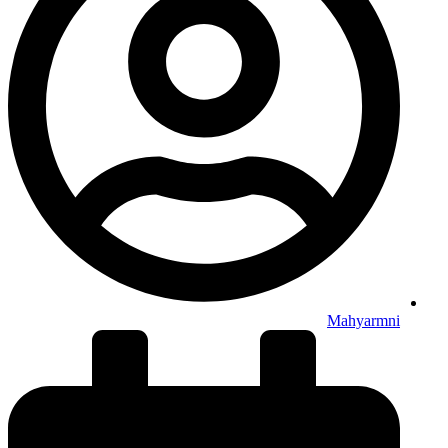
Mahyarmni