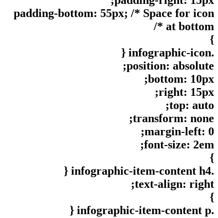
padding-right: 15px;
padding-bottom: 55px; /* Space for icon
at bottom */
}
.infographic-icon {
position: absolute;
bottom: 10px;
right: 15px;
top: auto;
transform: none;
margin-left: 0;
font-size: 2em;
}
.infographic-item-content h4 {
text-align: right;
}
.infographic-item-content p {