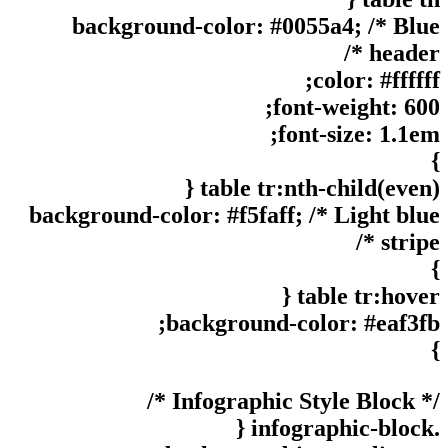
background-color: #0055a4; /* Blue
header */
color: #ffffff;
font-weight: 600;
font-size: 1.1em;
}
table tr:nth-child(even) {
background-color: #f5faff; /* Light blue
stripe */
}
table tr:hover {
background-color: #eaf3fb;
}
/* Infographic Style Block */
.infographic-block {