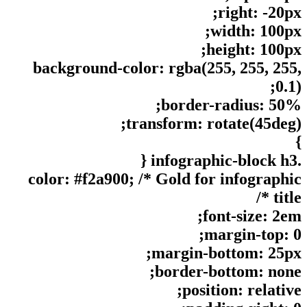
right: -20px;
width: 100px;
height: 100px;
background-color: rgba(255, 255, 255,
0.1);
border-radius: 50%;
transform: rotate(45deg);
}
.infographic-block h3 {
color: #f2a900; /* Gold for infographic
title */
font-size: 2em;
margin-top: 0;
margin-bottom: 25px;
border-bottom: none;
position: relative;