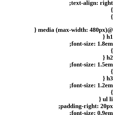
text-align: right;
}
}
@media (max-width: 480px) {
h1 {
font-size: 1.8em;
}
h2 {
font-size: 1.5em;
}
h3 {
font-size: 1.2em;
}
ul li {
padding-right: 20px;
font-size: 0.9em;