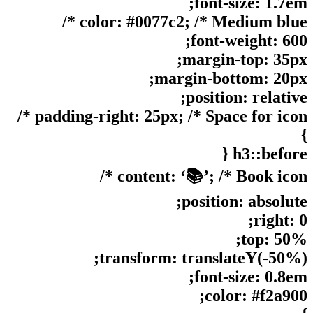
font-size: 1.7em;
color: #0077c2; /* Medium blue */
font-weight: 600;
margin-top: 35px;
margin-bottom: 20px;
position: relative;
padding-right: 25px; /* Space for icon */
}
h3::before {
content: ‘📚’; /* Book icon */
position: absolute;
right: 0;
top: 50%;
transform: translateY(-50%);
font-size: 0.8em;
color: #f2a900;