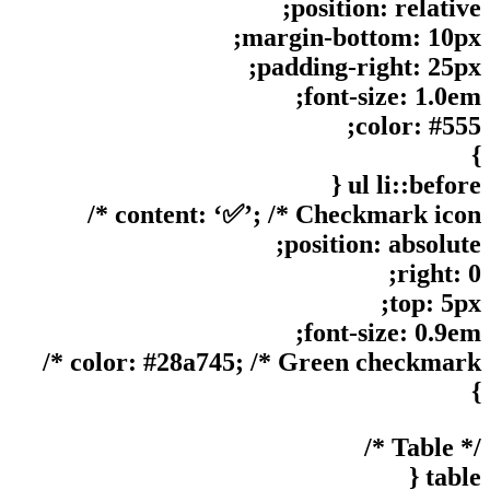
position: relative;
margin-bottom: 10px;
padding-right: 25px;
font-size: 1.0em;
color: #555;
}
ul li::before {
content: ‘✅’; /* Checkmark icon */
position: absolute;
right: 0;
top: 5px;
font-size: 0.9em;
color: #28a745; /* Green checkmark */
}
/* Table */
table {