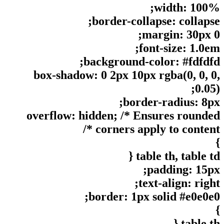
width: 100%;
border-collapse: collapse;
margin: 30px 0;
font-size: 1.0em;
background-color: #fdfdfd;
box-shadow: 0 2px 10px rgba(0, 0, 0,
0.05);
border-radius: 8px;
overflow: hidden; /* Ensures rounded
corners apply to content */
}
table th, table td {
padding: 15px;
text-align: right;
border: 1px solid #e0e0e0;
}
table th {