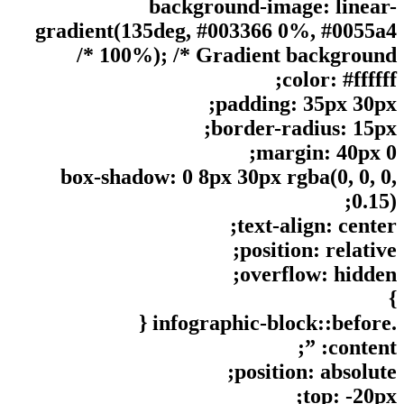
background-image: linear-
gradient(135deg, #003366 0%, #0055a4
100%); /* Gradient background */
color: #ffffff;
padding: 35px 30px;
border-radius: 15px;
margin: 40px 0;
box-shadow: 0 8px 30px rgba(0, 0, 0,
0.15);
text-align: center;
position: relative;
overflow: hidden;
}
.infographic-block::before {
content: ”;
position: absolute;
top: -20px;