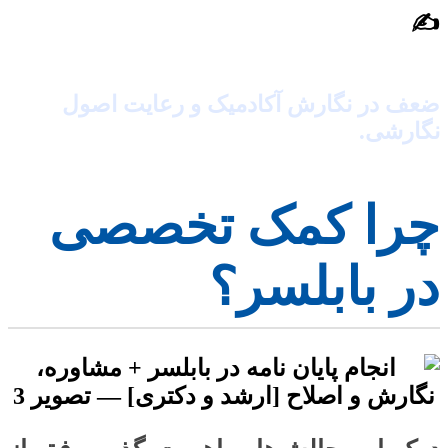
✍️
نگارش و ویرایش
ضعف در نگارش آکادمیک و رعایت اصول
نگارشی.
چرا کمک تخصصی
در بابلسر؟