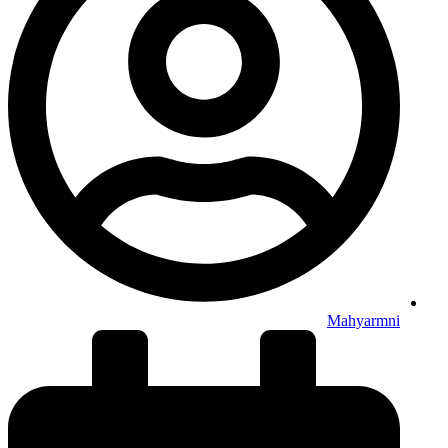
Mahyarmni