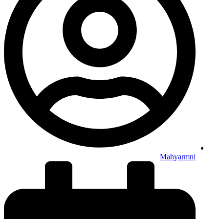
Mahyarmni