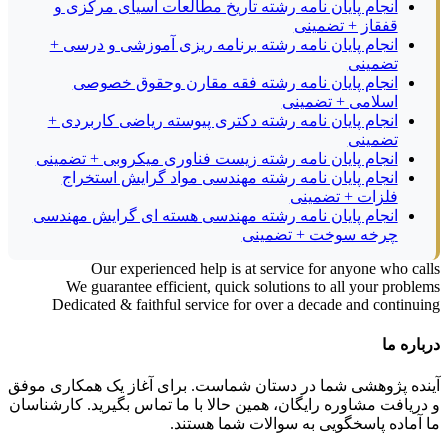
انجام پایان نامه رشته تاریخ مطالعات آسیای مرکزی و
قفقاز + تضمینی
انجام پایان نامه رشته برنامه ریزی آموزشی و درسی +
تضمینی
انجام پایان نامه رشته فقه مقارن وحقوق خصوصی
اسلامی + تضمینی
انجام پایان نامه رشته دکتری پیوسته ریاضی کاربردی +
تضمینی
انجام پایان نامه رشته زیست فناوری میکروبی + تضمینی
انجام پایان نامه رشته مهندسی مواد گرایش استخراج
فلزات + تضمینی
انجام پایان نامه رشته مهندسی هسته ای گرایش مهندسی
چرخه سوخت + تضمینی
Our experienced help is at service for anyone who calls
We guarantee efficient, quick solutions to all your problems
Dedicated & faithful service for over a decade and continuing
درباره ما
آینده پژوهشی شما در دستان شماست. برای آغاز یک همکاری موفق
و دریافت مشاوره رایگان، همین حالا با ما تماس بگیرید. کارشناسان
ما آماده پاسخگویی به سوالات شما هستند.